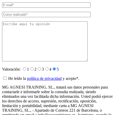
Valoración:
1
2
3
4
5
He leído la
política de privacidad
y acepto*.
MG AGNESI TRAINING, SL., tratará sus datos personales para
contactarle e informarle sobre la consulta realizada, siendo
eliminados una vez facilitada dicha información. Usted podrá ejercer
los derechos de acceso, supresión, rectificación, oposición,
limitación y portabilidad, mediante carta a MG AGNESI
TRAINING, SL., - Apartado de Correos 221 de Barcelona, o
remitiendo un email a info@ceacopiniones.es. Asimismo, cuando lo