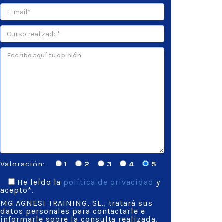
Valoración:
1
2
3
4
5
He leído la
política de privacidad
y
acepto*.
MG AGNESI TRAINING, SL., tratará sus
datos personales para contactarle e
informarle sobre la consulta realizada,